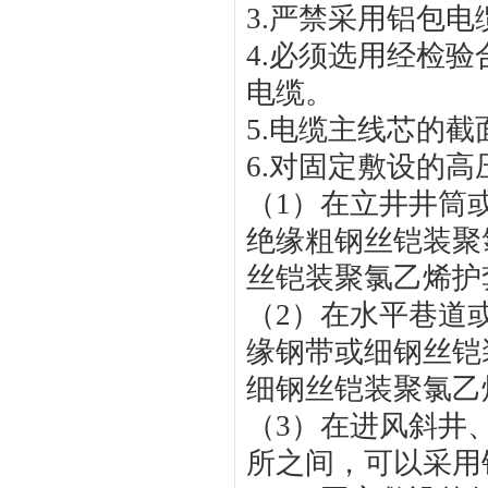
3.
严禁采用铝包电
4.
必须选用经检验
电缆。
5.
电缆主线芯的截
6.
对固定敷设的高
（
1
）在立井井筒
绝缘粗钢丝铠装聚
丝铠装聚氯乙烯护
（
2
）在水平巷道
缘钢带或细钢丝铠
细钢丝铠装聚氯乙
（
3
）在进风斜井
所之间，可以采用