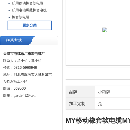
矿用移动橡套软电缆
矿用电钻屏蔽橡套电缆
橡套软电缆
更多分类
联系方式
天津市电缆总厂橡塑电缆厂
联系人：吕小姐，邢小姐
传真：0316-5960949
地址：河北省廊坊市大城县臧屯
乡刘演马工业区
邮编：069500
品牌
小猫牌
邮箱：
tjxsdl@126.com
加工定制
是
MY移动橡套软电缆M