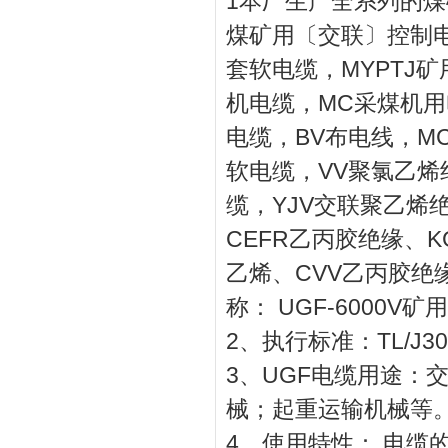
1本厂生产全系列的
煤矿用〔交联〕控制电
套软电缆，MYPTJ矿
机电缆，MC采煤机用电
电缆，BV布电线，M
软电缆，VV聚氯乙烯
缆，YJV交联聚乙烯
CEFR乙丙胶绝缘、
乙烯、CVV乙丙胶绝
称： UGF-6000V
2、执行标准：TL/J30
3、UGF电缆用途：
械；起重运输机械等
4、使用特性： 电缆