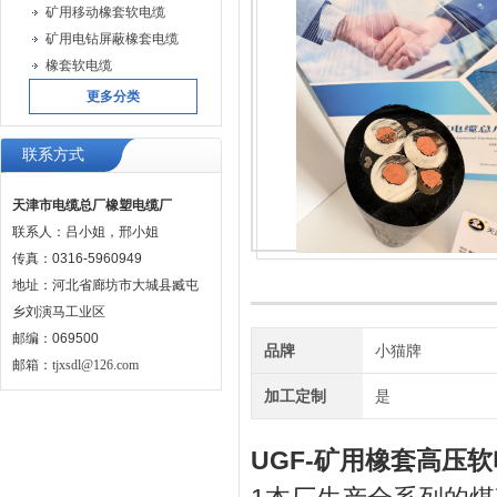
矿用移动橡套软电缆
矿用电钻屏蔽橡套电缆
橡套软电缆
更多分类
联系方式
天津市电缆总厂橡塑电缆厂
联系人：吕小姐，邢小姐
传真：0316-5960949
地址：河北省廊坊市大城县臧屯
乡刘演马工业区
邮编：069500
品牌
小猫牌
邮箱：
tjxsdl@126.com
加工定制
是
UGF-矿用橡套高压