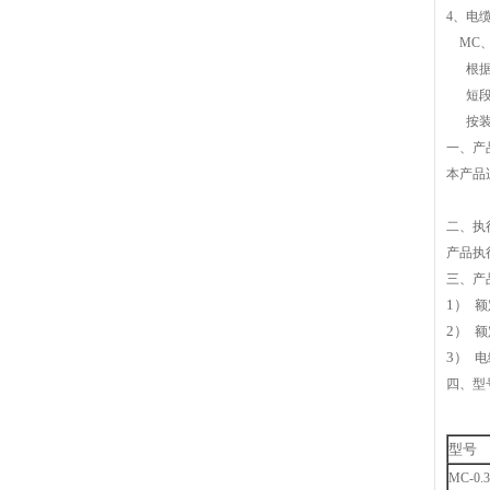
4
、电
MC
根据双
短段电
按装成
一、
产
本产品
二、
执
产品执
三、
产
1）
额
2）
额
3）
电
四、
型
型号
MC-0.3