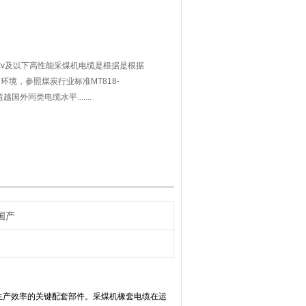
3.3kv及以下高性能采煤机电缆是根据是根据
境，参照煤炭行业标准MT818-
外同类电缆水平.......
国产
生产效率的关键配套部件。采煤机橡套电缆在运