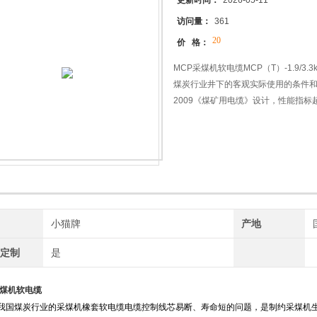
更新时间：
2026-05-11
访问量：
361
20
价 格：
MCP采煤机软电缆MCP（T）-1.9/
煤炭行业井下的客观实际使用的条件和环
2009《煤矿用电缆》设计，性能指标超越国
牌
小猫牌
产地
工定制
是
采煤机软电缆
我国煤炭行业的采煤机橡套软电缆电缆控制线芯易断、寿命短的问题，是制约采煤机