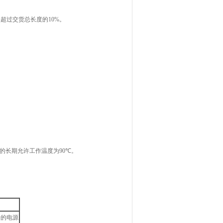
不超过交货总长度的
10%
。
的长期允许工作温度为
90
℃。
备的电源