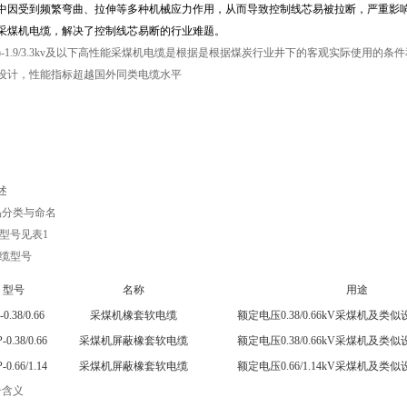
中因受到频繁弯曲、拉伸等多种机械应力作用，从而导致控制线芯易被拉断，严重影
采煤机电缆，解决了控制线芯易断的行业难题。
1.9/3.3kv
及以下高性能采煤机电缆是根据是根据煤炭行业井下的客观实际使用的条件
设计，性能指标超越国外同类电缆水平
述
品分类与命名
型号见表1
电缆型号
型号
名称
用途
0.38/0.66
采煤机橡套软电缆
额定电压0.38/0.66kV采煤机及
-0.38/0.66
采煤机屏蔽橡套软电缆
额定电压0.38/0.66kV采煤机及
-0.66/1.14
采煤机屏蔽橡套软电缆
额定电压0.66/1.14kV采煤机及
号含义