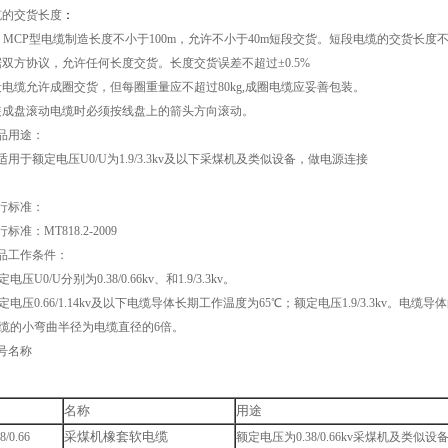
缆的交货长度
：
、
MCP
型电缆制造长度不小于
100m
，允许不小于
40m
短段交货。短段电缆的交货长度
方协议，允许任何长度交货。长度交货误差不超过±
0.5%
缆允许成圈交货，但每圈重量应不超过
80kg,
成圈电缆应妥善包装。
盘滚动电缆时必须按线盘上的箭头方向滚动。
品用途：
适用于额定电压
U0/U
为
1.9/3.3kv
及以下采煤机及类似设备，做电源连接
行标准：
行标准：
MT818.2-2009
品工作条件：
定电压
U0/U
分别为
0.38/0.66kv
、和
1.9/3.3kv
。
定电压
0.66/1.14kv
及以下电缆导体长期工作温度为
65
℃；额定电压
1.9/3.3kv
。电缆导体
缆的小弯曲半径为电缆直径的
6
倍。
号名称
名称
用途
采煤机橡套软电缆
8/0.66
额定电压为
0.38/0.66kv
采煤机及类似设