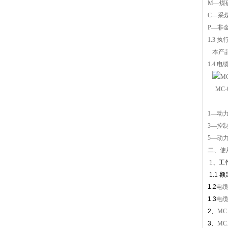
M—煤
C—采
P—非
1.3
执
本产
1.4 
MC-0
1—动
3—控
5—动
二、使
1、工
1.1 
1.2
电
1.3
电
2、
MC
3、
MC