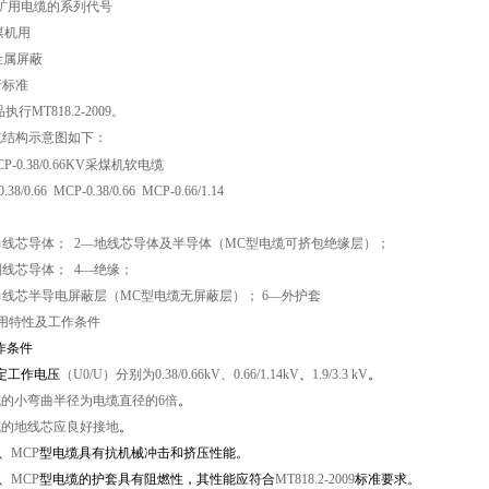
矿用电缆的系列代号
煤机用
金属屏蔽
行标准
品执行
MT818.2-2009
。
电缆结构示意图如下：
.38/0.66 MCP-0.38/0.66 MCP-0.66/1.14
力线芯导体；
2
—地线芯导体及半导体（
MC
型电缆可挤包绝缘层）；
制线芯导体；
4
—绝缘；
力线芯半导电屏蔽层（
MC
型电缆无屏蔽层）；
6
—外护套
用特性及工作条件
作条件
额定工作电压
（U
0
/U
）分别为
0.38/0.66kV
、
0.66/1.14kV
、
1.9/3.3
kV
。
缆的小弯曲半径为电缆直径的6
倍
。
缆的地线芯应良好接地
。
、
MCP
型电缆具有抗机械冲击和挤压性能。
、
MCP
型电缆的护套具有阻燃性，其性能应符合
MT818.2-2009
标准要求。