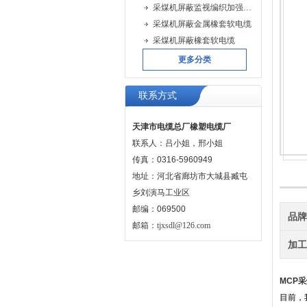
采煤机屏蔽监视编织加强型橡套软电缆
采煤机屏蔽金属橡套软电缆
采煤机屏蔽橡套软电缆
更多分类
联系方式
天津市电缆总厂橡塑电缆厂
联系人：吕小姐，邢小姐
传真：0316-5960949
地址：河北省廊坊市大城县臧屯
乡刘演马工业区
邮编：069500
品
邮箱：
tjxsdl@126.com
加
MCP
目前，