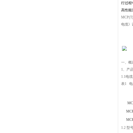
行过程
高性能
MCP(T)-
电缆》
一、概
1、产
1.1
电缆
表1 
MC-
MCP
MCP
1.2
型