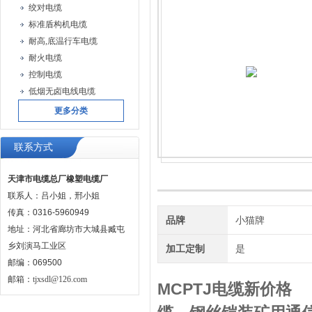
绞对电缆
标准盾构机电缆
耐高,底温行车电缆
耐火电缆
控制电缆
低烟无卤电线电缆
更多分类
联系方式
天津市电缆总厂橡塑电缆厂
联系人：吕小姐，邢小姐
传真：0316-5960949
品牌
小猫牌
地址：河北省廊坊市大城县臧屯
乡刘演马工业区
加工定制
是
邮编：069500
邮箱：
tjxsdl@126.com
MCPTJ电缆新价格