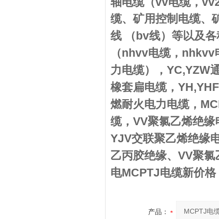
vv
vv
轴电缆（
电缆
，
缆
、矿用控制电缆、
bv
线
（
线
）等以及各
nhvv
nhkvv
（
电缆
，
YC,YZW
力电缆），
YH,YHF
橡套扁电缆，
MC
燃耐火电力电缆，
VV
缆，
聚氯乙烯绝缘
YJV
交联聚乙烯绝缘
VV
乙丙胶绝缘、
聚氯
MCPTJ电缆新价格
电
产品：