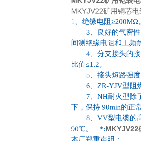
MKYJV22矿用铠装
MKYJV22矿用铜芯电
1、绝缘电阻≥200MΩ。
3、良好的气密性与
间测绝缘电阻和工频
4、分支接头的接触
比值≤1.2。
5、接头短路强度大
6、ZR-YJV型阻
7、NH耐火型除了
下，保持 90min的正
8、VV型电缆的高工
MKYJV
90℃。 *:
本厂郑重声明：