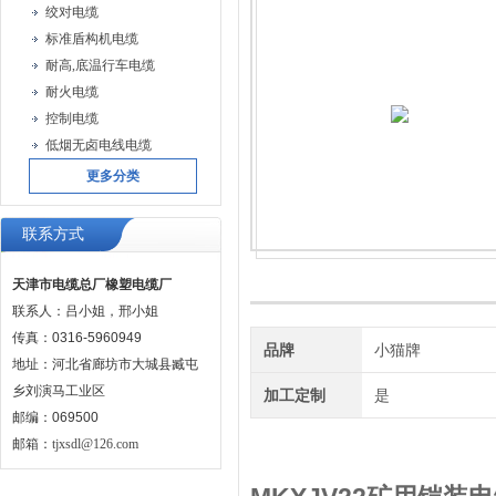
绞对电缆
标准盾构机电缆
耐高,底温行车电缆
耐火电缆
控制电缆
低烟无卤电线电缆
更多分类
联系方式
天津市电缆总厂橡塑电缆厂
联系人：吕小姐，邢小姐
传真：0316-5960949
品牌
小猫牌
地址：河北省廊坊市大城县臧屯
乡刘演马工业区
加工定制
是
邮编：069500
邮箱：
tjxsdl@126.com