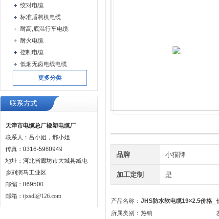
绞对电缆
标准盾构机电缆
耐高,底温行车电缆
耐火电缆
控制电缆
低烟无卤电线电缆
更多分类
联系方式
天津市电缆总厂橡塑电缆厂
联系人：吕小姐，邢小姐
传真：0316-5960949
品牌
小猫牌
地址：河北省廊坊市大城县臧屯
乡刘演马工业区
加工定制
是
邮编：069500
邮箱：
tjxsdl@126.com
产品名称：
JHS防水软电缆19×2.5价格
_
所属类别：
热销