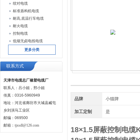
绞对电缆
标准盾构机电缆
耐高,底温行车电缆
耐火电缆
控制电缆
低烟无卤电线电缆
更多分类
联系方式
天津市电缆总厂橡塑电缆厂
联系人：吕小姐，邢小姐
传真：0316-5960949
品牌
小猫牌
地址：河北省廊坊市大城县臧屯
乡刘演马工业区
加工定制
是
邮编：069500
邮箱：
tjxsdl@126.com
18×1.5屏蔽控制电缆K