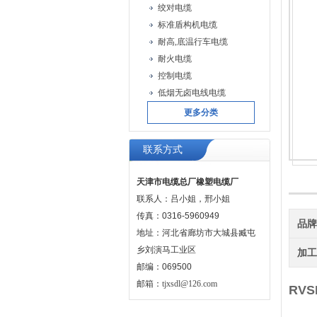
绞对电缆
标准盾构机电缆
耐高,底温行车电缆
耐火电缆
控制电缆
低烟无卤电线电缆
更多分类
联系方式
天津市电缆总厂橡塑电缆厂
联系人：吕小姐，邢小姐
传真：0316-5960949
品
地址：河北省廊坊市大城县臧屯
乡刘演马工业区
加
邮编：069500
邮箱：
tjxsdl@126.com
RV