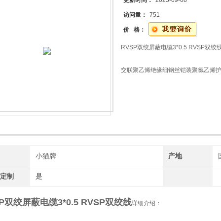
更新时间：
2025-09-08
访问量：
751
价 格：
RVSP双绞屏蔽电缆3*0.5 RVSP双绞线
交联聚乙烯绝缘细钢丝铠装聚氯乙烯
MYJV42
交联聚乙烯绝缘粗钢丝铠装聚氯乙烯
牌
小猫牌
产地
工定制
是
SP双绞屏蔽电缆3*0.5 RVSP双绞线
详细介绍：