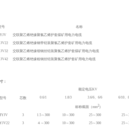
型号
名称
YJV
交联聚乙烯绝缘聚氯乙烯护套
煤矿用
电力电缆
JV22
交联聚乙烯绝缘钢带铠装聚氯乙烯护套
矿用
电力电缆
JV32
交联聚乙烯绝缘细钢丝铠装聚氯乙烯护套
煤矿用
电力电缆
JV42
交联聚乙烯绝缘粗钢丝铠装聚氯乙烯护套
矿用
电力电缆
寸：
额定电压KV
0.6/1
1.8/3
3.6/6、6/6
6/10、8
型号
芯数
2
标称截面（mm
)
MYJV
3
1.5～300
10～300
25～300
25～
YJV22
3
４～300
10～300
25～300
25～