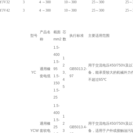
YJV32
3
４～300
10～300
25～300
25～
YJV42
3
４～300
10～300
25～300
25～
产品名
截面
芯
型号
执行标准
主要适用范围
称
mm2
数
1.5-
400
1
1.5-
2
用于交流电压450/750V
及以
通用橡
95
GB5013.2-
YC
3
、
备，能承受较大的机械外力
套电缆
1.5-
97
4
不超过
65
℃
150
5
1.5-
25
1.5-
400
1
1.5-
通用橡
2
用于交流电压450/750V
及以
25
GB5013.4-
YCW
套软电
3
备，适用于户外或接触油污