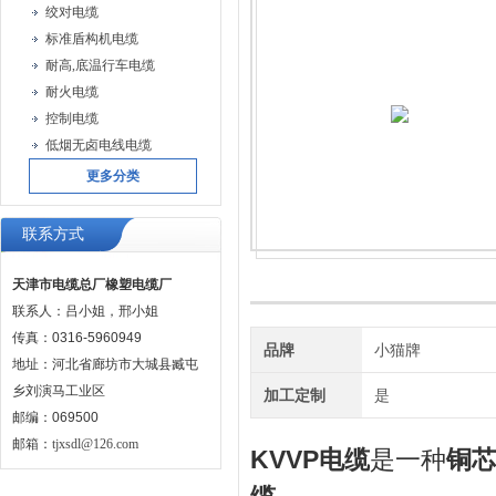
绞对电缆
标准盾构机电缆
耐高,底温行车电缆
耐火电缆
控制电缆
低烟无卤电线电缆
更多分类
联系方式
天津市电缆总厂橡塑电缆厂
联系人：吕小姐，邢小姐
传真：0316-5960949
品牌
小猫牌
地址：河北省廊坊市大城县臧屯
乡刘演马工业区
加工定制
是
邮编：069500
邮箱：
tjxsdl@126.com
KVVP电缆
是一种
铜