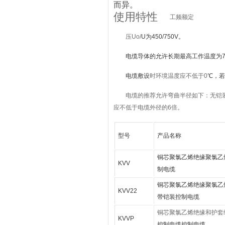
而异。
使用特性
工频额定
压Uo/
U为450/750V。
电缆导体的允许长期最高工作温度为7
电缆敷设
时环境温度应不低于0
℃，
电缆的
推荐允许弯曲半径如下：无铠
应不低于电缆外径的6倍
。
型号
产品名称
铜芯
聚氯乙烯绝缘聚氯乙
KVV
制电缆
铜芯聚氯乙烯绝缘聚氯
乙
KVV22
带铠装控制电缆
铜芯聚氯乙烯绝缘和护套
KVVP
控制电缆控制电缆