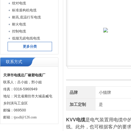
绞对电缆
标准盾构机电缆
耐高,底温行车电缆
耐火电缆
控制电缆
低烟无卤电线电缆
更多分类
联系方式
天津市电缆总厂橡塑电缆厂
联系人：吕小姐，邢小姐
传真：0316-5960949
品牌
小猫牌
地址：河北省廊坊市大城县臧屯
乡刘演马工业区
加工定制
是
邮编：069500
邮箱：
tjxsdl@126.com
KVV电缆
是电气装置用电缆中
线。此外，也可根据客户的要求