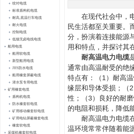
绞对电缆
标准盾构机电缆
在现代社会中，电力
耐高,底温行车电缆
耐火电缆
民生活都至关重要。
控制电缆
分，扮演着连接能源
低烟无卤电线电缆
用和特点，并探讨其
船用电缆
船用软电缆
耐高温电力电缆
新型船用电缆
通常由高温耐受的绝
JHS防水电缆
船用橡套屏蔽电缆
特点有：（1）耐高
潜水泵专用电缆
缘层和导体受损；（
矿用橡套电缆
性；（3）良好的耐
盾构机电缆
防水橡套软电缆
的电阻和损耗，降低
矿用移动橡套软电缆
耐高温电力电缆在能
矿用电钻屏蔽橡套电缆
橡套软电缆
温环境常常伴随着能
采煤机橡套软电缆