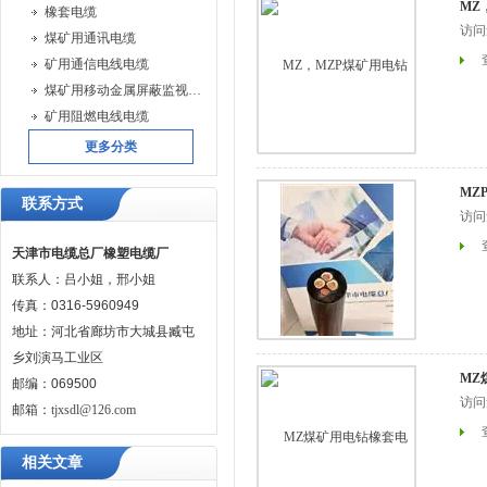
MZ
橡套电缆
访问
煤矿用通讯电缆
矿用通信电线电缆
煤矿用移动金属屏蔽监视型橡套软电缆
矿用阻燃电线电缆
更多分类
MZ
联系方式
访问
天津市电缆总厂橡塑电缆厂
联系人：吕小姐，邢小姐
传真：0316-5960949
地址：河北省廊坊市大城县臧屯
乡刘演马工业区
MZ
邮编：069500
访问
邮箱：
tjxsdl@126.com
相关文章