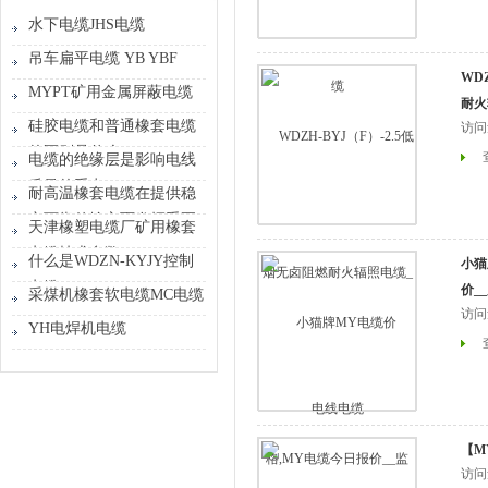
水下电缆JHS电缆
吊车扁平电缆 YB YBF
WD
YBZ
MYPT矿用金属屏蔽电缆
耐火
硅胶电缆和普通橡套电缆
访问
的区别是什么
电缆的绝缘层是影响电线
质量的重点
耐高温橡套电缆在提供稳
定可靠传输方面发挥重要
天津橡塑电缆厂矿用橡套
作用
电缆技术参数
什么是WDZN-KYJY控制
小猫
电缆
价_
采煤机橡套软电缆MC电缆
访问
YH电焊机电缆
【M
访问