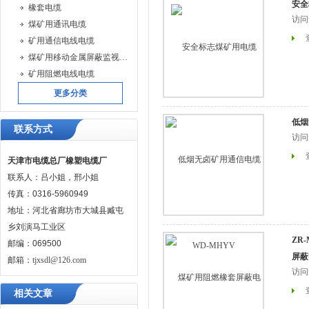
安全
橡套电缆
访问
煤矿用通讯电缆
矿用通信电线电缆
煤矿用移动金属屏蔽监视型橡套软电缆
矿用阻燃电线电缆
更多分类
低烟
联系方式
访问
天津市电缆总厂橡塑电缆厂
联系人：吕小姐，邢小姐
传真：0316-5960949
地址：河北省廊坊市大城县臧屯
乡刘演马工业区
ZR
邮编：069500
屏蔽
邮箱：
tjxsdl@126.com
访问
相关文章