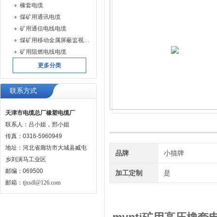
橡套电缆
煤矿用通讯电缆
矿用通信电线电缆
煤矿用移动金属屏蔽监视型橡套软电缆
矿用阻燃电线电缆
更多分类
联系方式
天津市电缆总厂橡塑电缆厂
联系人：吕小姐，邢小姐
传真：0316-5960949
地址：河北省廊坊市大城县臧屯
品牌
小猫牌
乡刘演马工业区
邮编：069500
加工定制
是
邮箱：
tjxsdl@126.com