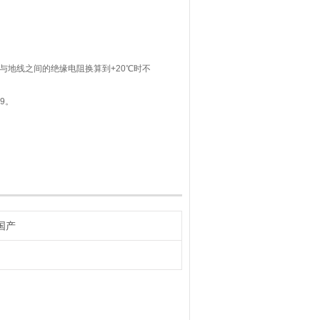
与地线之间的绝缘电阻换算到+20℃时不
99。
成，成缆后外面挤包黑色氯化聚乙烯橡皮护
国产