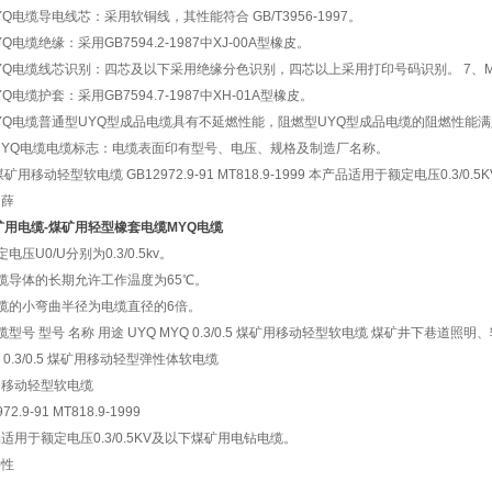
YQ电缆导电线芯：采用软铜线，其性能符合 GB/T3956-1997。
YQ电缆绝缘：采用GB7594.2-1987中XJ-00A型橡皮。
YQ电缆线芯识别：四芯及以下采用绝缘分色识别，四芯以上采用打印号码识别。 7、
YQ电缆护套：采用GB7594.7-1987中XH-01A型橡皮。
YQ电缆普通型UYQ型成品电缆具有不延燃性能，阻燃型UYQ型成品电缆的阻燃性能满足M
MYQ电缆电缆标志：电缆表面印有型号、电压、规格及制造厂名称。
煤矿用移动轻型软电缆 GB12972.9-91 MT818.9-1999 本产品适用于额定电压0.
：薛
矿用电缆-煤矿用轻型橡套电缆
MYQ电缆
电压U0/U分别为0.3/0.5kv。
缆导体的长期允许工作温度为65℃。
缆的小弯曲半径为电缆直径的6倍。
缆型号 型号 名称 用途 UYQ MYQ 0.3/0.5 煤矿用移动轻型软电缆 煤矿井下巷道
E 0.3/0.5 煤矿用移动轻型弹性体软电缆
用移动轻型软电缆
72.9-91 MT818.9-1999
适用于额定电压0.3/0.5KV及以下煤矿用电钻电缆。
特性