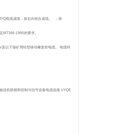
MYQ电缆成缆：按右向绞合成缆。 ：薛
T386-1995的要求。
3/0.5KV及以下煤矿用轻型移动橡套软电缆。 电缆特
照明、输送机联锁和控制与信号设备电源连接 UYQE