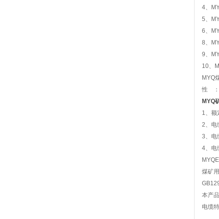
4、M
5、M
6、M
8、M
9、M
10、
MYQ
性 
MYQ
1、额定
2、电
3、电
4、电
MYQ
煤矿
GB129
本产品
电缆