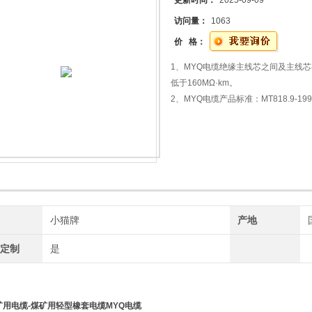
更新时间：
2025-09-09
访问量：
1063
价 格：
1、MYQ电缆绝缘主线芯之间及主线芯
低于160MΩ·km。
2、MYQ电缆产品标准：MT818.9-19
3、MYQ型电缆有2~12根主线芯组
套或黑色氯丁橡皮护套。
牌
小猫牌
产地
工定制
是
矿用电缆-煤矿用轻型橡套电缆
MYQ电缆