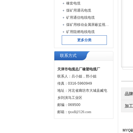
橡套电缆
煤矿用通讯电缆
矿用通信电线电缆
煤矿用移动金属屏蔽监视型橡套软电缆
矿用阻燃电线电缆
更多分类
联系方式
天津市电缆总厂橡塑电缆厂
联系人：吕小姐，邢小姐
传真：0316-5960949
地址：河北省廊坊市大城县臧屯
品
乡刘演马工业区
邮编：069500
加
邮箱：
tjxsdl@126.com
MYQ