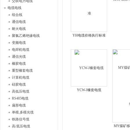
交联电力电缆
电缆电线
组合线
通信电缆
耐火电线
YH电缆价格执行标准
聚氯乙烯绝缘电线
变频电缆
电焊机电缆
通信光缆
橡胶电缆
重型橡套电缆
计算机电缆
硅胶电缆
YCW-J橡套电缆
高低压电缆
RS485电缆
扁形电缆
单模,多模光缆
铁路信号缆
MY煤矿
高/底压电缆